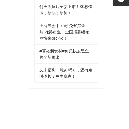
何氏黑鱼片全新上市！30秒快
煮，够快才够鲜！
上海展会丨团宠“免浆黑鱼
片”花路出道，全国招募经销
商快来pick它！
#百搭新食材#何氏快煮黑鱼
片全新推出
文末福利 | 吃好喝好，还有定
时体检？鱼生赢家！