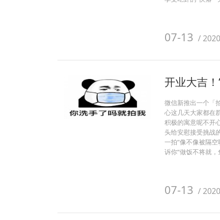
07-13
/
202
开业大吉！“
微信新推出一个「
心这几天大家都在群
积极的寓意呢不开心
头给安慰接受挑战的
一拍”像不像被隔
诉你“做饭不将就，
07-13
/
202