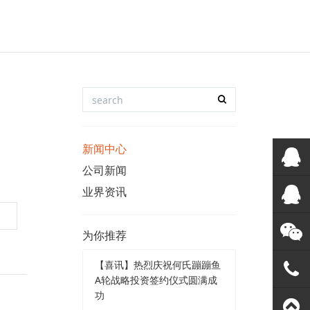
新闻中心
公司新闻
业界资讯
在线客
服
QQ客服
为你推荐
【喜讯】热烈庆祝何氏蹦蹦鱼
微信客
A轮战略投资签约仪式圆满成
功
服
188192