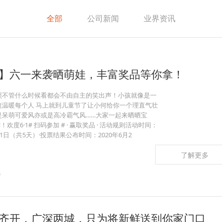
全部
公司新闻
业界资讯
】六一来袭晒萌娃，丰富奖品等你拿！
照不管什么时候看都会不由自主的笑出声！小孩就像是一
愈温暖每个人 马上就到儿童节了让小何给你一个理直气壮
是呆萌可爱风亦或是高冷霸气风……大家一起来晒晒宝
欢度6·1# 扫码参加 # · 赢取奖品 · 活动规则活动时间：
6月1日（共5天）·投票结果公布时间：2020年6月2
了解更多
0
齐开，广深两城，只为将新鲜送到你家门口