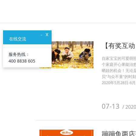
x
-
在线交流
【有奖互动
服务热线：
自家宝宝的可爱萌
400 8838 605
个家庭开心果能治
晒娃的机会！无论
贝“与众不童”的时刻！
2020年5月28日-
07-13
/
202
蹦蹦鱼两店