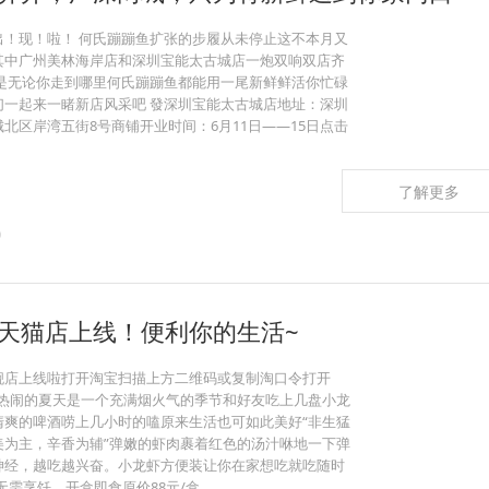
出！现！啦！ 何氏蹦蹦鱼扩张的步履从未停止这不本月又
其中广州美林海岸店和深圳宝能太古城店一炮双响双店齐
标是无论你走到哪里何氏蹦蹦鱼都能用一尾新鲜鲜活你忙碌
们一起来一睹新店风采吧 發深圳宝能太古城店地址：深圳
北区岸湾五街8号商铺开业时间：6月11日——15日点击
了解更多
0
天猫店上线！便利你的生活~
舰店上线啦打开淘宝扫描上方二维码或复制淘口令打开
BC0s￥热闹的夏天是一个充满烟火气的季节和好友吃上几盘小龙
清爽的啤酒唠上几小时的嗑原来生活也可如此美好“非生猛
美为主，辛香为辅”弹嫩的虾肉裹着红色的汤汁咻地一下弹
神经，越吃越兴奋。小龙虾方便装让你在家想吃就吃随时
~无需烹饪，开盒即食原价88元/盒，