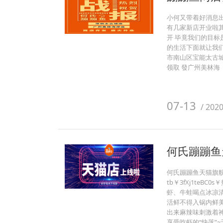
小何又带着好消息
有几家新店开业啦
开 毕竟我们的目
的生活下面就让我
市南山区宝能太古城
领取 發广州美林海
07-13
/
202
何氏蹦蹦鱼
何氏蹦蹦鱼天猫旗
tb￥3fXj1te
虾、牛蛙喝点冰凉
活鲜不得入锅内鲜
出来麻辣味刺激着
享受吃虾的“快落”