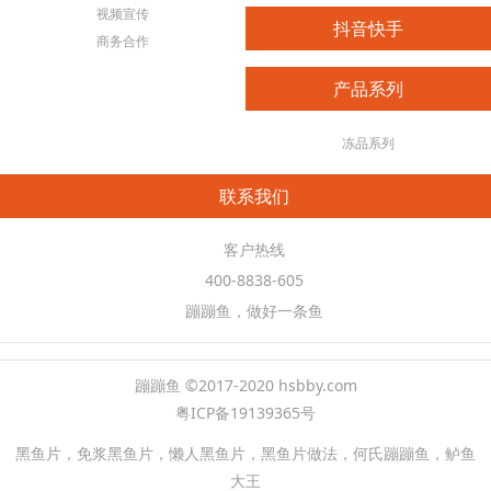
视频宣传
抖音快手
商务合作
产品系列
冻品系列
联系我们
客户热线
400-8838-605
蹦蹦鱼，做好一条鱼
蹦蹦鱼 ©2017-2020 hsbby.com
粤ICP备19139365号
黑鱼片，免浆黑鱼片，懒人黑鱼片，黑鱼片做法，何氏蹦蹦鱼，鲈鱼
大王