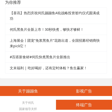
为你推荐
【喜讯】热烈庆祝何氏蹦蹦鱼A轮战略投资签约仪式圆满成
功
何氏黑鱼片全新上市！30秒快煮，够快才够鲜！
上海展会丨团宠“免浆黑鱼片”花路出道，全国招募经销商快
来pick它！
#百搭新食材#何氏快煮黑鱼片全新推出
文末福利 | 吃好喝好，还有定时体检？鱼生赢家！
关于蹦蹦鱼
影视广告
关于何氏
终端广告
国家领导关怀