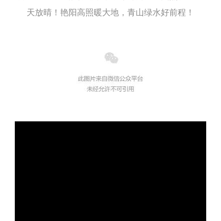
天放晴！艳阳高照暖大地，青山绿水好前程！