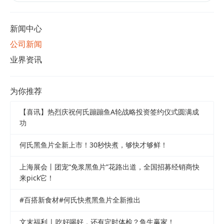
新闻中心
公司新闻
业界资讯
为你推荐
【喜讯】热烈庆祝何氏蹦蹦鱼A轮战略投资签约仪式圆满成
功
何氏黑鱼片全新上市！30秒快煮，够快才够鲜！
上海展会丨团宠“免浆黑鱼片”花路出道，全国招募经销商快
来pick它！
#百搭新食材#何氏快煮黑鱼片全新推出
文末福利 | 吃好喝好，还有定时体检？鱼生赢家！