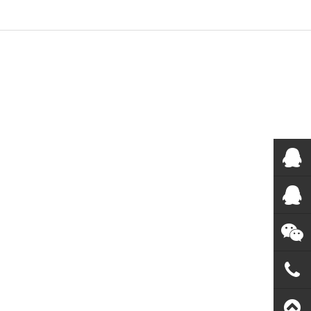
在线客
服
QQ客服
微信客
服
188192